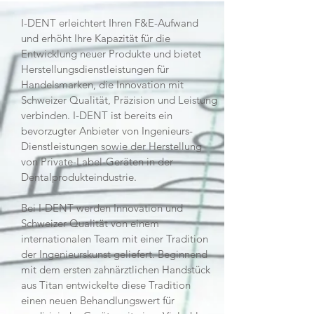
I-DENT erleichtert Ihren F&E-Aufwand
und erhöht Ihre Kapazität für die
Entwicklung neuer Produkte und bietet
Herstellungsdienstleistungen für
Handelsmarken, die Innovation mit
Schweizer Qualität, Präzision und Leistung
verbinden. I-DENT ist bereits ein
bevorzugter Anbieter von Ingenieurs-
Dienstleistungen sowie der Herstellung
von Private-Label-Geräten in der
Dentalprodukteindustrie.
Bei I-DENT werden Innovation und
Schweizer Qualität von einem
internationalen Team mit einer Tradition
der Ingenieurskunst geliefert. Beginnend
mit dem ersten zahnärztlichen Handstück
aus Titan entwickelte diese Tradition
einen neuen Behandlungswert für