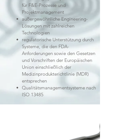
für F&E-Prozesse und
Projektmanagement
außergewöhnliche Engineering-
Lösungen mit zahlreichen
Technologien
regulatorische Unterstützung durch
Systeme, die den FDA-
Anforderungen sowie den Gesetzen
und Vorschriften der Europäischen
Union einschließlich der
Medizinprodukterichtlinie (MDR)
entsprechen
Qualitätsmanagementsysteme nach
ISO 13485
Innovation