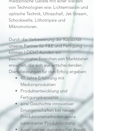
medizinische Geräte mit einer Vielzahl
von Technologien wie: Lichtemission und
optische Technik, Ultraschall, Jet-Stream,
Schockwelle, Lithotripsie und
Mikromotoren.
Durch die Verbesserung der Kapazität
unserer Partner für F&E und Fertigung
können I-DENT-Kunden ein
beschleunigtes Erreichen von Marktzielen
erwarten, die sich aus entscheidenden
Dienstleistungen für den Erfolg ergeben:
40 Jahre Erfahrung mit
Medizinprodukten
Produktentwicklung und
Fertigungskapazität
eine Geschichte innovativer
Errungenschaften bei neuen
Produktionsmethoden sowie
patentierter Produktleistung
zuverlässiger, europäischer Ansatz